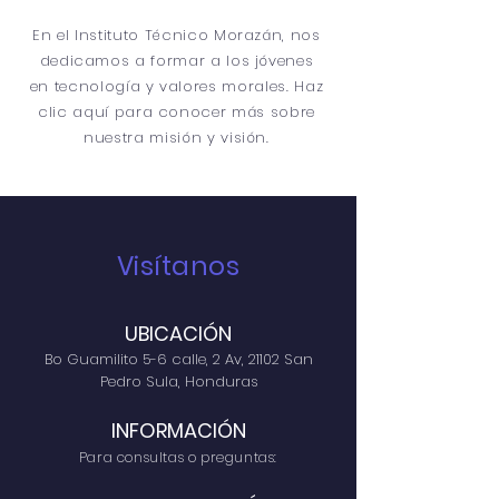
En el Instituto Técnico Morazán, nos
dedicamos a formar a los jóvenes
en tecnología y valores morales. Haz
clic aquí para conocer más sobre
nuestra misión y visión.
Visítanos
UBICACIÓN
Bo Guamilito 5-6 calle, 2 Av, 21102 San
Pedro Sula, Honduras
INFORMACIÓN
Para consultas o preguntas: