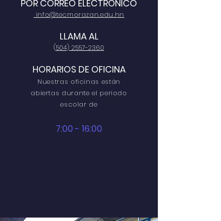
POR CORREO ELECTRÓNICO
info@tecmorazan.edu.hn
LLAMA AL
(
504) 2557-2360
HORARIOS DE OFICINA
Nuestras oficinas están
abiertas durante el periodo
escolar de
7:00 - 16:00