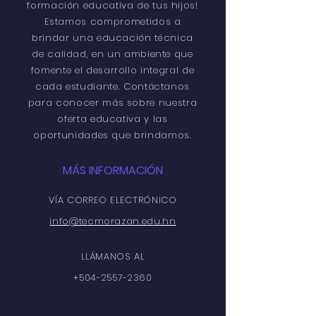
formación educativa de tus hijos!
Estamos comprometidos a
brindar una educación técnica
de calidad, en un ambiente que
fomente el desarrollo integral de
cada estudiante. Contáctanos
para conocer más sobre nuestra
oferta educativa y las
oportunidades que brindamos.
MÁS INFORMACIÓN
VÍA CORREO ELECTRÓNICO
info@tecmorazan.edu.hn
LLÁMANOS AL
+504-2557-2360