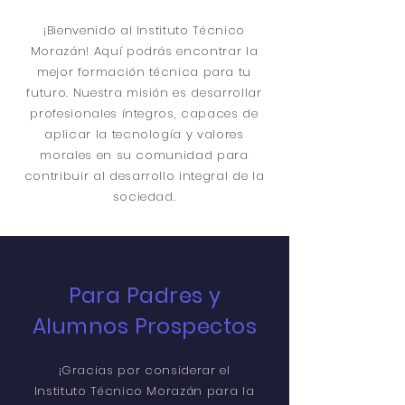
¡Bienvenido al Instituto Técnico
Morazán! Aquí podrás encontrar la
mejor formación técnica para tu
futuro. Nuestra misión es desarrollar
profesionales íntegros, capaces de
aplicar la tecnología y valores
morales en su comunidad para
contribuir al desarrollo integral de la
sociedad.
Para Padres y
Alumnos Prospectos
¡Gracias por considerar el
Instituto Técnico Morazán para la